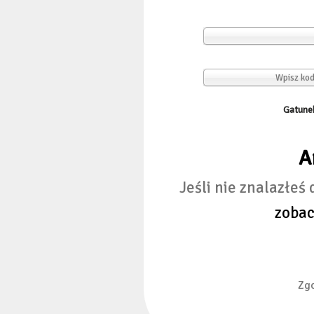
Wpisz kod
Gatunek
A
Jeśli nie znalazłe
zoba
Zgo